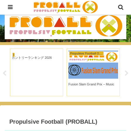
The first-ever FootBALL for ALL!
Propulsive Football Official
Propulsive Football Official
一
カントリーランキング 2026
Fusion Slam Grand Prix – Music
Fus
Gas
Propulsive Football (PROBALL)