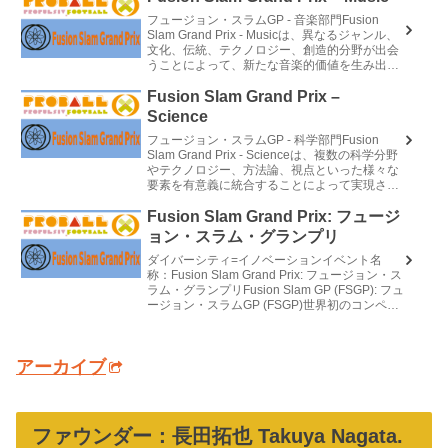
フュージョン・スラムGP - 音楽部門Fusion
Slam Grand Prix - Musicは、異なるジャンル、
文化、伝統、テクノロジー、創造的分野が出会
うことによって、新たな音楽的価値を生み出す
ことを称える賞です。その目的は、優れた...
Fusion Slam Grand Prix –
Science
フュージョン・スラムGP - 科学部門Fusion
Slam Grand Prix - Scienceは、複数の科学分野
やテクノロジー、方法論、視点といった様々な
要素を有意義に統合することによって実現され
た発明、発見、イノベーションを称える...
Fusion Slam Grand Prix: フュージ
ョン・スラム・グランプリ
ダイバーシティ=イノベーションイベント名
称：Fusion Slam Grand Prix: フュージョン・ス
ラム・グランプリFusion Slam GP (FSGP): フュ
ージョン・スラムGP (FSGP)世界初のコンペテ
ィティブな混合フ...
アーカイブ
ファウンダー：長田拓也 Takuya Nagata.