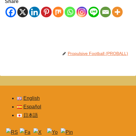
Share
Propulsive Football (PROBALL)
English
Español
日本語